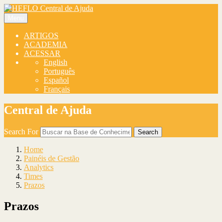
Menu
ARTIGOS
ACADEMIA
ACESSAR
English
Português
Español
Français
Central de Ajuda
Search For
Search
Home
Painéis de Gestão
Analytics
Times
Prazos
Prazos