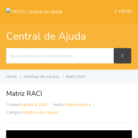
MENU
Central de Ajuda
Search
For
Home
Interface de Usuário
Matriz RACI
Matriz RACI
Created
agosto 6, 2024
Author
Fatima ezahra
Category
Interface de Usuário