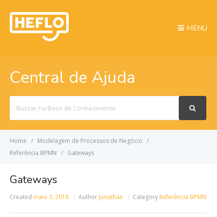
MENU
Central de Ajuda
Search
For
Home
Modelagem de Processos de Negócio
Referência BPMN
Gateways
Gateways
Created
maio 3, 2018
Author
Jonathan
Category
Referência BPMN