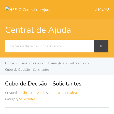
MENU
Central de Ajuda
Search
For
Home
Painéis de Gestão
Analytics
Solicitantes
Cubo de Decisão – Solicitantes
Cubo de Decisão – Solicitantes
Created
outubro 3, 2023
Author
Fatima ezahra
Category
Solicitantes