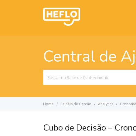
Central de A
Search
For
Home
Painéis de Gestão
Analytics
Cronomet
Cubo de Decisão – Cron